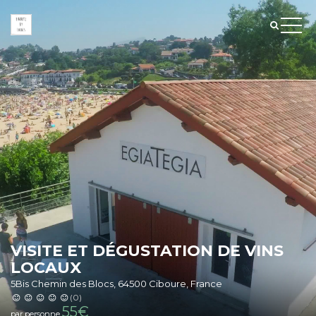
VISITE ET DÉGUSTATION DE VINS
LOCAUX
5Bis Chemin des Blocs, 64500 Ciboure, France
(0)
55
€
par personne