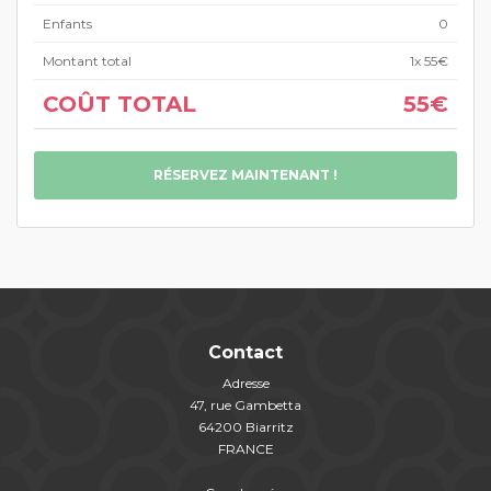
Enfants
0
Montant total
1
x 55€
COÛT TOTAL
55€
RÉSERVEZ MAINTENANT !
Contact
Adresse
47, rue Gambetta
64200 Biarritz
FRANCE