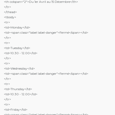
<th colspan="2">Du 1er Avril au 15 Décembre</th>
</tr>
</thead>
<tbody>
<tr>
<td>Monday</td>
<td><span class="label label-danger">Fermé</span></td>
</tr>
<tr>
<td>Tuesday</td>
<td>10.30 - 12.00</td>
</tr>
<tr>
<td>Wednesday</td>
<td><span class="label label-danger">Fermé</span></td>
</tr>
<tr>
<td>Thursday</td>
<td>10.30 - 12.00</td>
</tr>
<tr>
<td>Friday</td>
<td><span class="label label-danger">Fermé</span></td>