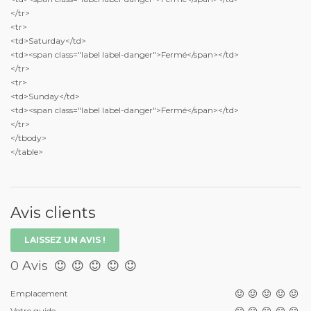
</tr>
<tr>
<td>Saturday</td>
<td><span class="label label-danger">Fermé</span></td>
</tr>
<tr>
<td>Sunday</td>
<td><span class="label label-danger">Fermé</span></td>
</tr>
</tbody>
</table>
Avis clients
LAISSEZ UN AVIS !
0 Avis
Emplacement
Votre guide