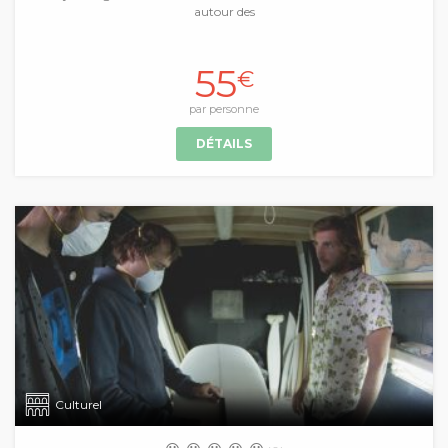
autour des
55
€
par personne
DÉTAILS
Culturel