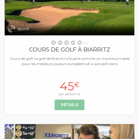
Sportif
(0)
COURS DE GOLF À BIARRITZ
Cours de golf Le golf de Biarritz s’illustre comme un incontournable
pour les meilleurs joueurs européens et a accueilli dans
45
€
par personne
DÉTAILS