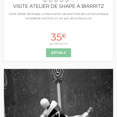
(0)
VISITE ATELIER DE SHAPE À BIARRITZ
Visite atelier de shape La fabrication de planches de surf est presque
considérée comme un art par les surfeurs car
35
€
par personne
DÉTAILS