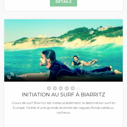
DÉTAILS
Sportif
(0)
INITIATION AU SURF À BIARRITZ
Cours de surf Biarritz est indiscutablement la destination surf en
Europe. Dotée d’une grande diversité de vagues (fonds sableux,
rocheux,