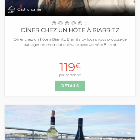
Gastronomie
(0)
DÎNER CHEZ UN HÔTE À BIARRITZ
Dîner chez un hôte à Biarritz Biarritz by locals vous propose de
partager un moment culinaire avec un hôte Biarrot
119
€
par personne
DÉTAILS