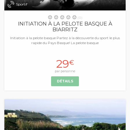
Sportif
(0)
INITIATION À LA PELOTE BASQUE À
BIARRITZ
Initiation à la pelote basque Partez à la découverte du sport le plus
rapide du Pays Basque! La pelote basque
29
€
par personne
DÉTAILS