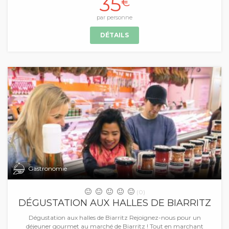
35
€
par personne
DÉTAILS
Gastronomie
(0)
DÉGUSTATION AUX HALLES DE BIARRITZ
Dégustation aux halles de Biarritz Rejoignez-nous pour un
déjeuner gourmet au marché de Biarritz ! Tout en marchant