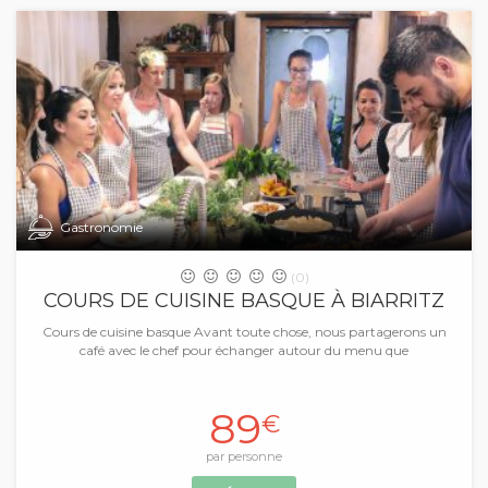
Gastronomie
(0)
COURS DE CUISINE BASQUE À BIARRITZ
Cours de cuisine basque Avant toute chose, nous partagerons un
café avec le chef pour échanger autour du menu que
89
€
par personne