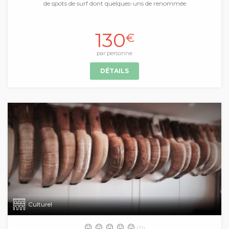
de spots de surf dont quelques-uns de renommée
130
€
par personne
DÉTAILS
Culturel
(0)