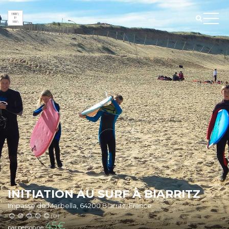
INITIATION AU SURF À BIARRITZ
Impasse de Marbella, 64200 Biarritz, France
(0)
45
€
par personne