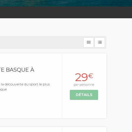
OTE BASQUE À
29
€
 la découverte du sport le plus
par personne
sque
DÉTAILS