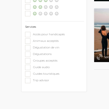
Services
Accès pour handicapés
Animaux acceptés
Dégustation de vin
Dégustations
Spo
Groupes acceptés
Guide audio
Guides touristiques
Trip advisor