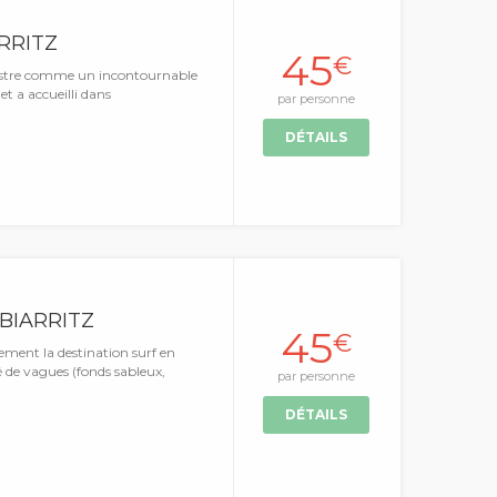
RRITZ
45
€
illustre comme un incontournable
et a accueilli dans
par personne
DÉTAILS
 BIARRITZ
45
€
lement la destination surf en
 de vagues (fonds sableux,
par personne
DÉTAILS