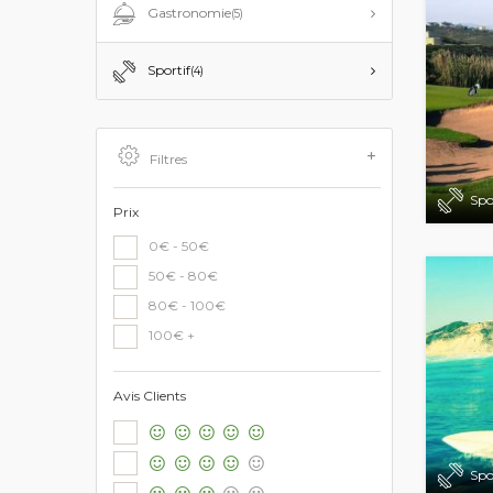
Gastronomie
(5)
Sportif
(4)
Filtres
Spo
Prix
0€ - 50€
50€ - 80€
80€ - 100€
100€ +
Avis Clients
Spo