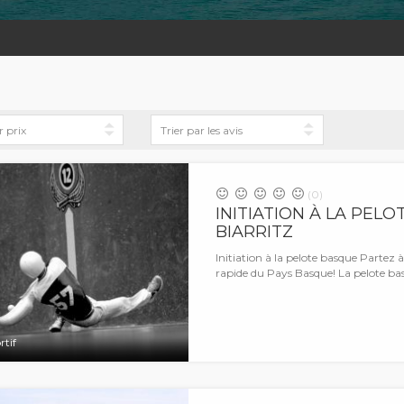
(0)
INITIATION À LA PEL
BIARRITZ
Initiation à la pelote basque Partez à
rapide du Pays Basque! La pelote ba
rtif