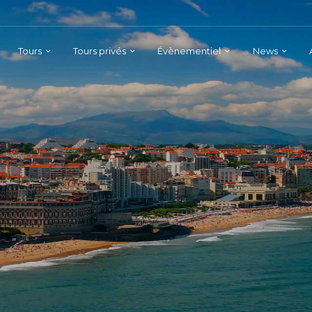
Tours
Tours privés
Évènementiel
News