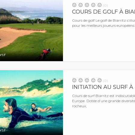
(0)
COURS DE GOLF À BIA
Cours de golf Le golf de Biarritz s’
pour les meilleurs joueurs européens 
rtif
(0)
INITIATION AU SURF À
Cours de surf Biarritz est indiscutab
Europe. Dotée d’une grande diversité
rocheux,
rtif