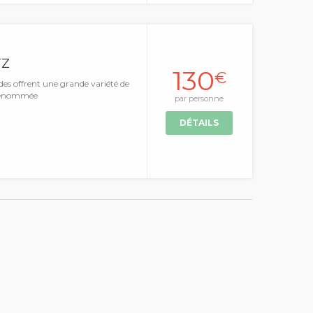
TZ
130
€
des offrent une grande variété de
 renommée
par personne
DÉTAILS